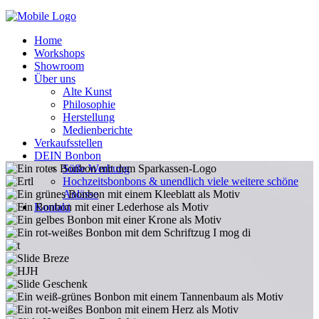
Home
Workshops
Showroom
Über uns
Alte Kunst
Philosophie
Herstellung
Medienberichte
Verkaufsstellen
DEIN Bonbon
Geschenkideen - Weihnachtsgeschenke - Handgefertigte Bonbons - Bonbon Manufaktur Pink Rabbit Passau - Onlineshop
Süße Werbung
Hochzeitsbonbons & unendlich viele weitere schöne
Anlässe
Kontakt