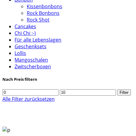
Kissenbonbons
Rock Bonbons
Rock Shot
Cancakes
Chi Chi ;-)
Für alle Lebenslagen
Geschenksets
Lollis
Mangoschalen
Zwitscherboxen
Nach Preis filtern
Min.
Max.
Filter
Preis
Preis
Alle Filter zurücksetzen