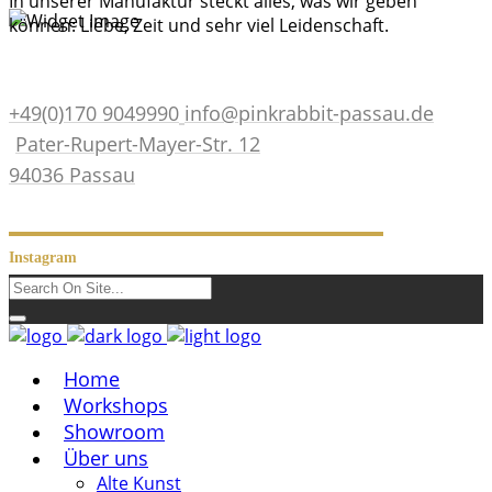
In unserer Manufaktur steckt alles, was wir geben
können: Liebe, Zeit und sehr viel Leidenschaft.
+49(0)170 9049990
info@pinkrabbit-passau.de
Pater-Rupert-Mayer-Str. 12
94036 Passau
Instagram
Home
Workshops
Showroom
Über uns
Alte Kunst