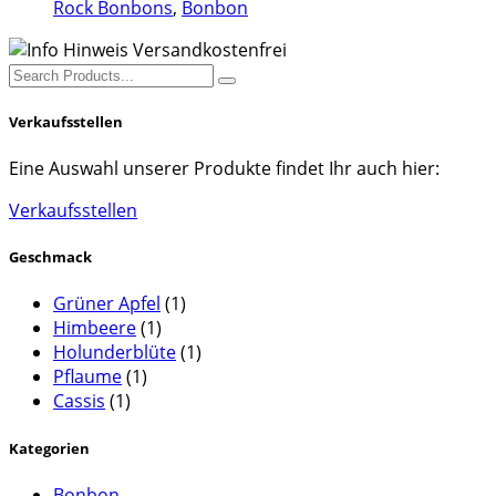
Rock Bonbons
,
Bonbon
mehrere
Varianten
auf.
Search
Die
for:
Optionen
Verkaufsstellen
können
auf
Eine Auswahl unserer Produkte findet Ihr auch hier:
der
Produktseite
Verkaufsstellen
gewählt
werden
Geschmack
Grüner Apfel
(1)
Himbeere
(1)
Holunderblüte
(1)
Pflaume
(1)
Cassis
(1)
Kategorien
Bonbon