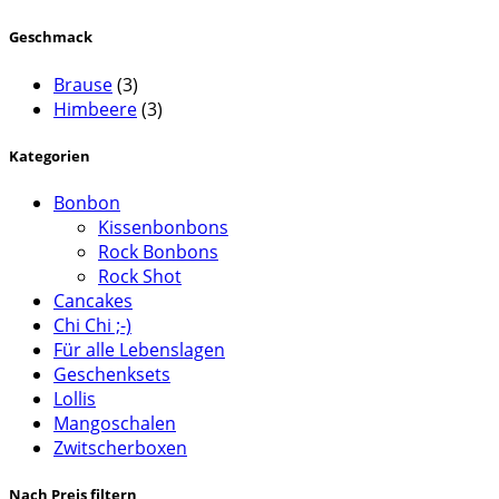
gewählt
werden
Geschmack
Brause
(3)
Himbeere
(3)
Kategorien
Bonbon
Kissenbonbons
Rock Bonbons
Rock Shot
Cancakes
Chi Chi ;-)
Für alle Lebenslagen
Geschenksets
Lollis
Mangoschalen
Zwitscherboxen
Nach Preis filtern