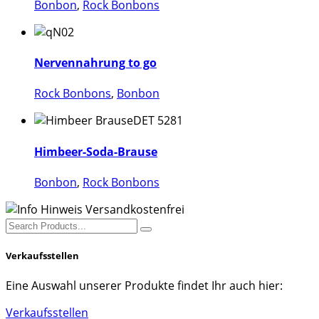
Bonbon
,
Rock Bonbons
Nervennahrung to go
Rock Bonbons
,
Bonbon
Dieses
Produkt
Himbeer-Soda-Brause
weist
Bonbon
,
Rock Bonbons
mehrere
Varianten
auf.
Search
Die
for:
Optionen
Verkaufsstellen
können
auf
Eine Auswahl unserer Produkte findet Ihr auch hier:
der
Produktseite
Verkaufsstellen