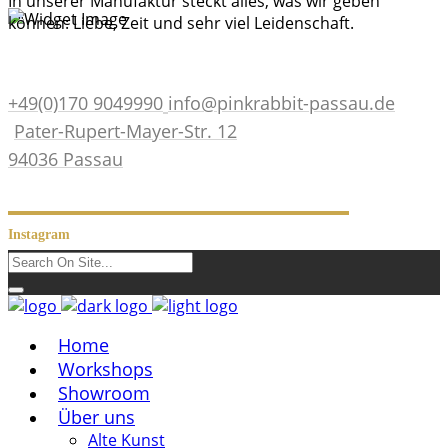
In unserer Manufaktur steckt alles, was wir geben
können: Liebe, Zeit und sehr viel Leidenschaft.
+49(0)170 9049990
info@pinkrabbit-passau.de
Pater-Rupert-Mayer-Str. 12
94036 Passau
Instagram
Home
Workshops
Showroom
Über uns
Alte Kunst