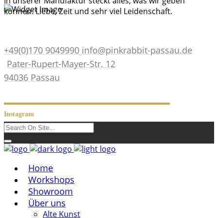
In unserer Manufaktur steckt alles, was wir geben
können: Liebe, Zeit und sehr viel Leidenschaft.
+49(0)170 9049990
info@pinkrabbit-passau.de
Pater-Rupert-Mayer-Str. 12
94036 Passau
Instagram
Home
Workshops
Showroom
Über uns
Alte Kunst