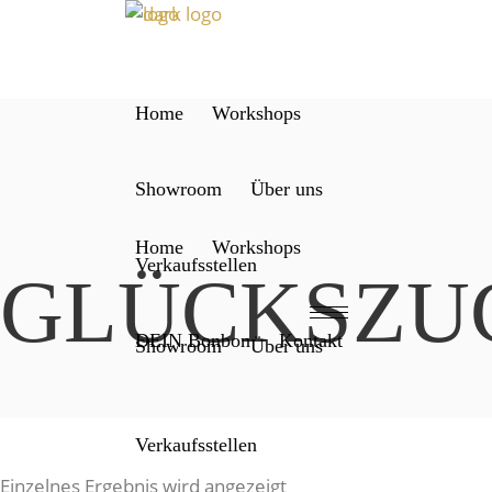
Home
Workshops
Showroom
Über uns
Home
Workshops
Verkaufsstellen
GLÜCKSZU
DEIN Bonbon
Kontakt
Showroom
Über uns
Verkaufsstellen
Einzelnes Ergebnis wird angezeigt