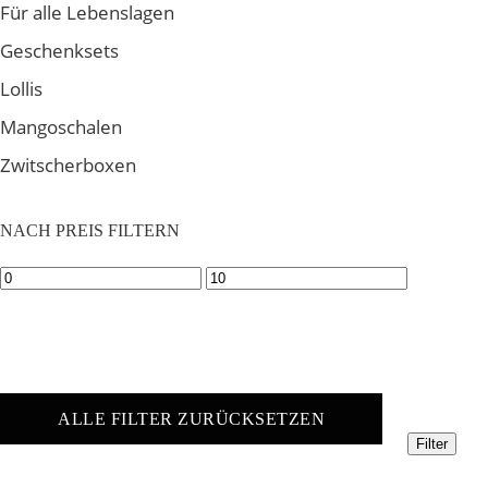
Für alle Lebenslagen
Geschenksets
Lollis
Mangoschalen
Zwitscherboxen
NACH PREIS FILTERN
Min.
Max.
Preis
Preis
ALLE FILTER ZURÜCKSETZEN
Filter