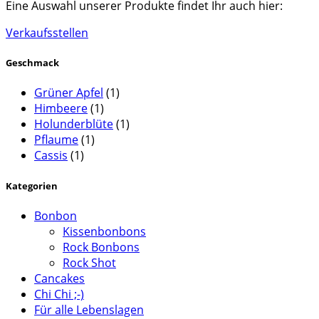
Eine Auswahl unserer Produkte findet Ihr auch hier:
der
Produktseite
Verkaufsstellen
gewählt
werden
Geschmack
Grüner Apfel
(1)
Himbeere
(1)
Holunderblüte
(1)
Pflaume
(1)
Cassis
(1)
Kategorien
Bonbon
Kissenbonbons
Rock Bonbons
Rock Shot
Cancakes
Chi Chi ;-)
Für alle Lebenslagen