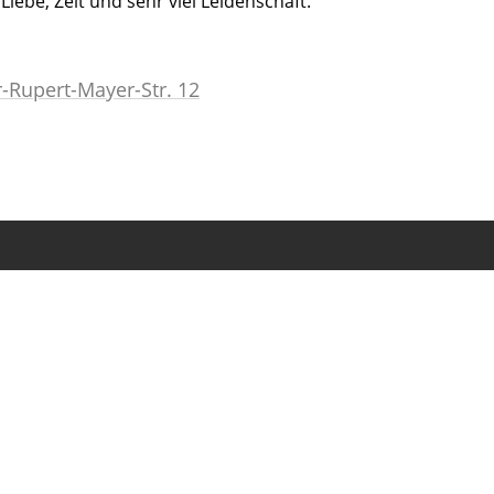
iebe, Zeit und sehr viel Leidenschaft.
r-Rupert-Mayer-Str. 12