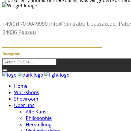
In unserer Manufaktur steckt alles, was wir geben können: L
+49(0)170 9049990
info@pinkrabbit-passau.de
Pate
94036 Passau
Instagram
Home
Workshops
Showroom
Über uns
Alte Kunst
Philosophie
Herstellung