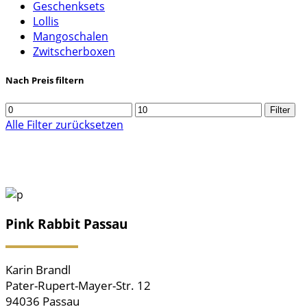
Geschenksets
Lollis
Mangoschalen
Zwitscherboxen
Nach Preis filtern
Min.
Max.
Filter
Preis
Preis
Alle Filter zurücksetzen
Pink Rabbit Passau
Karin Brandl
Pater-Rupert-Mayer-Str. 12
94036 Passau