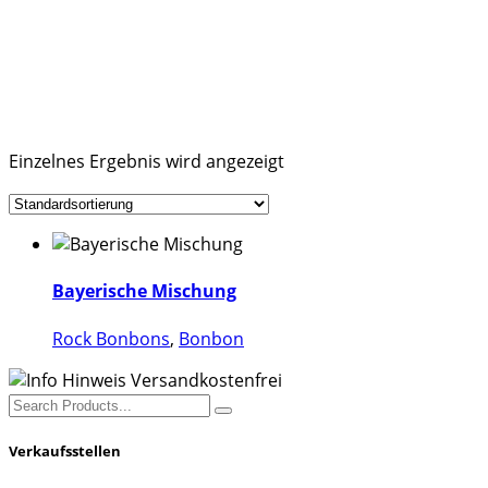
Einzelnes Ergebnis wird angezeigt
Dieses
Produkt
Bayerische Mischung
weist
Rock Bonbons
,
Bonbon
mehrere
Varianten
auf.
Search
Die
for:
Optionen
Verkaufsstellen
können
auf